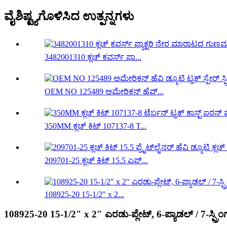
ವೈಶಿಷ್ಟ್ಯಗೊಳಿಸಿದ ಉತ್ಪನ್ನಗಳು
3482001310 ಕ್ಲಚ್ ಕವರ್ಸ್ ಫಾ...
OEM NO 125489 ಅಮೇರಿಕನ್ ಹೆವ್...
350MM ಕ್ಲಚ್ ಕಿಟ್ 107137-8 T...
209701-25 ಕ್ಲಚ್ ಕಿಟ್ 15.5 ಎಫ್...
108925-20 15-1/2″ x 2...
108925-20 15-1/2″ x 2″ ಎರಡು-ಪ್ಲೇಟ್, 6-ಪ್ಯಾಡಲ್ / 7-ಸ್ಪ್ರಿಂಗ್