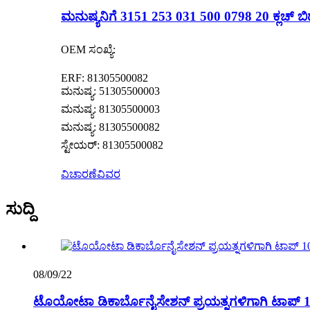
ಮನುಷ್ಯನಿಗೆ 3151 253 031 500 0798 20 ಕ್ಲಚ್ ಬ
OEM ಸಂಖ್ಯೆ:
ERF: 81305500082
ಮನುಷ್ಯ: 51305500003
ಮನುಷ್ಯ: 81305500003
ಮನುಷ್ಯ: 81305500082
ಸ್ಟೇಯರ್: 81305500082
ವಿಚಾರಣೆ
ವಿವರ
ಸುದ್ದಿ
08/09/22
ಟೊಯೋಟಾ ಡಿಕಾರ್ಬೊನೈಸೇಶನ್ ಪ್ರಯತ್ನಗಳಿಗಾಗಿ ಟಾಪ್ 10 