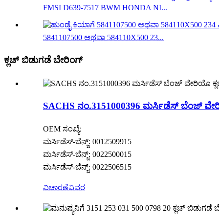
FMSI D639-7517 BWM HONDA NI...
5841107500 ಅಥವಾ 584110X500 23...
ಕ್ಲಚ್ ಬಿಡುಗಡೆ ಬೇರಿಂಗ್
SACHS ನಂ.3151000396 ಮರ್ಸಿಡೆಸ್ ಬೆಂಜ್ ವೇರಿಯ
OEM ಸಂಖ್ಯೆ:
ಮರ್ಸಿಡೆಸ್-ಬೆನ್ಜ್: 0012509915
ಮರ್ಸಿಡೆಸ್-ಬೆನ್ಜ್: 0022500015
ಮರ್ಸಿಡೆಸ್-ಬೆನ್ಜ್: 0022506515
ವಿಚಾರಣೆ
ವಿವರ